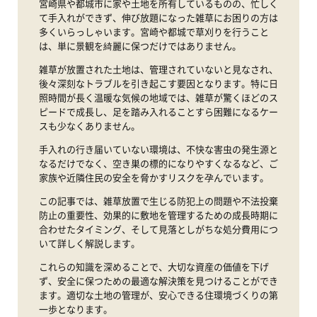
宮崎県や都城市に家や土地を所有しているものの、忙しく
て手入れができず、伸び放題になった雑草にお困りの方は
多くいらっしゃいます。宮崎や都城で草刈りを行うこと
は、単に景観を綺麗に保つだけではありません。
雑草が放置された土地は、管理されていないと見なされ、
後々深刻なトラブルを引き起こす要因となります。特に日
照時間が長く温暖な気候の地域では、雑草が驚くほどのス
ピードで成長し、足を踏み入れることすら困難になるケー
スも少なくありません。
手入れの行き届いていない環境は、不快な害虫の発生源と
なるだけでなく、空き巣の標的になりやすくなるなど、ご
家族や近隣住民の安全を脅かすリスクを孕んでいます。
この記事では、雑草放置で生じる防犯上の問題や不法投棄
防止の重要性、効果的に敷地を管理するための成長時期に
合わせたタイミング、そして見落としがちな処分費用につ
いて詳しく解説します。
これらの知識を深めることで、大切な資産の価値を下げ
ず、安全に保つための最適な解決策を見つけることができ
ます。適切な土地の管理が、安心できる住環境づくりの第
一歩となります。