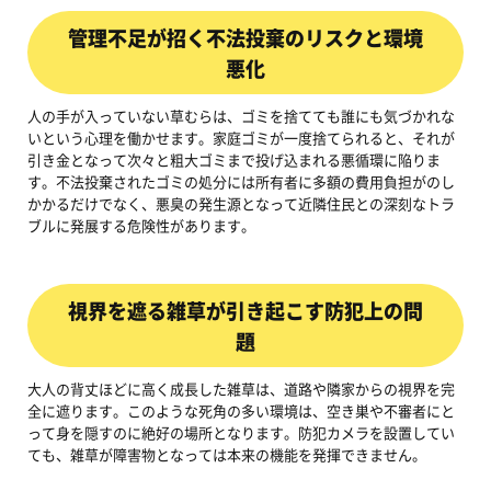
管理不足が招く不法投棄のリスクと環境
悪化
人の手が入っていない草むらは、ゴミを捨てても誰にも気づかれな
いという心理を働かせます。家庭ゴミが一度捨てられると、それが
引き金となって次々と粗大ゴミまで投げ込まれる悪循環に陥りま
す。不法投棄されたゴミの処分には所有者に多額の費用負担がのし
かかるだけでなく、悪臭の発生源となって近隣住民との深刻なトラ
ブルに発展する危険性があります。
視界を遮る雑草が引き起こす防犯上の問
題
大人の背丈ほどに高く成長した雑草は、道路や隣家からの視界を完
全に遮ります。このような死角の多い環境は、空き巣や不審者にと
って身を隠すのに絶好の場所となります。防犯カメラを設置してい
ても、雑草が障害物となっては本来の機能を発揮できません。